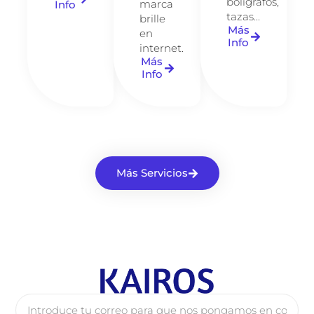
bolígrafos,
marca
Info
tazas...
brille
Más
en
Info
internet.
Más
Info
Más Servicios