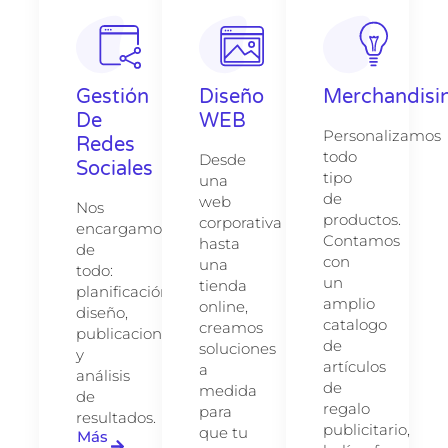
Gestión
Diseño
Merchandisi
De
WEB
Personalizamos
Redes
todo
Desde
Sociales
tipo
una
de
web
Nos
productos.
corporativa
encargamos
Contamos
hasta
de
con
una
todo:
un
tienda
planificación,
amplio
online,
diseño,
catalogo
creamos
publicaciones
de
soluciones
y
artículos
a
análisis
de
medida
de
regalo
para
resultados.
publicitario,
que tu
Más